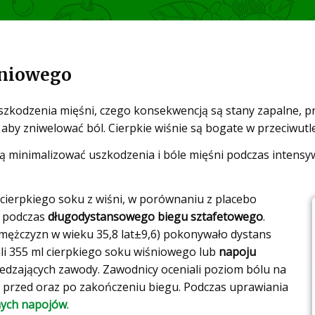
śniowego
odzenia mięśni, czego konsekwencją są stany zapalne, pro
by zniwelować ból. Cierpkie wiśnie są bogate w przeciwutl
ą minimalizować uszkodzenia i bóle mięśni podczas intensy
cierpkiego soku z wiśni, w porównaniu z placebo
y podczas
długodystansowego biegu sztafetowego
.
 mężczyzn w wieku 35,8 lat±9,6) pokonywało dystans
li 355 ml cierpkiego soku wiśniowego lub
napoju
zedzających zawody. Zawodnicy oceniali poziom bólu na
, przed oraz po zakończeniu biegu. Podczas uprawiania
ych napojów
.