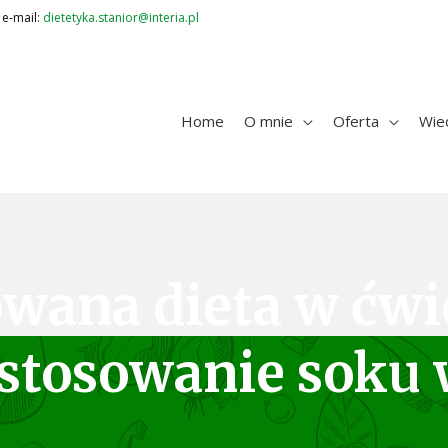
 e-mail:
dietetyka.stanior@interia.pl
Home
O mnie
Oferta
Wie
owana dieta w ćwi
astosowanie soku