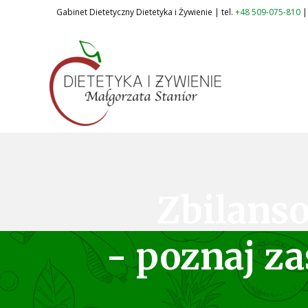
Skip
Nawigacja
Gabinet Dietetyczny Dietetyka i Żywienie | tel.
+48 509-075-810
|
to
wpisu
/
Ciekawostki żywieniowe
/ By
Malgorzata Stanior
content
Zbilans
- poznaj z